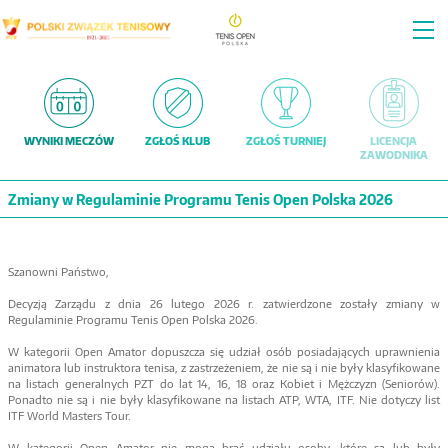
Tog
nav
WYNIKI MECZÓW
ZGŁOŚ KLUB
ZGŁOŚ TURNIEJ
LICENCJA
ZAWODNIKA
Zmiany w Regulaminie Programu Tenis Open Polska 2026
Szanowni Państwo,
Decyzją Zarządu z dnia 26 lutego 2026 r. zatwierdzone zostały zmiany w
Regulaminie Programu Tenis Open Polska 2026.
W kategorii Open Amator dopuszcza się udział osób posiadających uprawnienia
animatora lub instruktora tenisa, z zastrzeżeniem, że nie są i nie były klasyfikowane
na listach generalnych PZT do lat 14, 16, 18 oraz Kobiet i Mężczyzn (Seniorów).
Ponadto nie są i nie były klasyfikowane na listach ATP, WTA, ITF. Nie dotyczy list
ITF World Masters Tour.
W kategorii Open Amator nie mogą brać udziału osoby, które są lub były